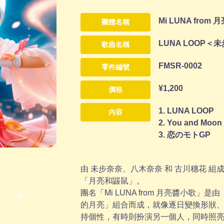
Mi LUNA from
團體名稱
LUNA LOOP＜未
歌曲名稱
FMSR-0002
零件編號
¥1,200
價格
1. LUNA LOOP
內容
2. You and Moon
3. 恋のモトGP
由 未步奈奈、八木奈奈 和 古川穗花 
「月亮和鼹鼠」。
團名「Mi LUNA from 月亮醬小歌」是由
的月亮」組合而成，就像逐日變換形狀
持個性，有時則扮演另一個人，同時照