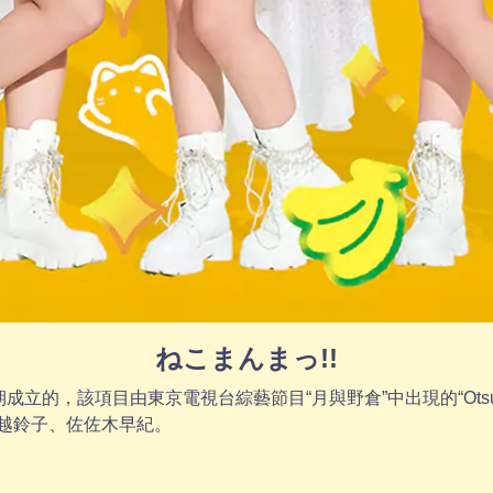
ねこまんまっ!!
立的，該項目由東京電視台綜藝節目“月與野倉”中出現的“Otsuk
越鈴子、佐佐木早紀。